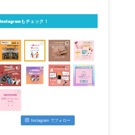
Instagramもチェック！
Instagram でフォロー