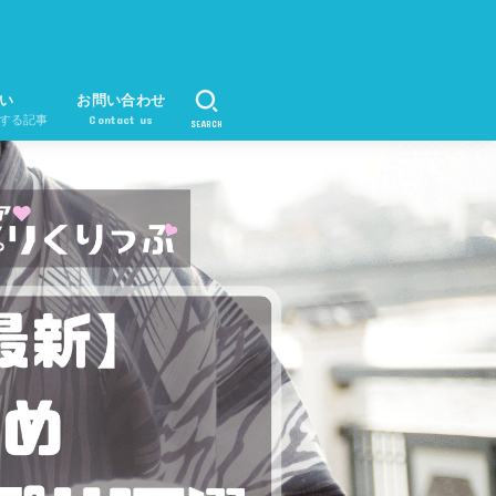
い
お問い合わせ
する記事
Contact us
SEARCH
プライバシーポリシー
運営者情報