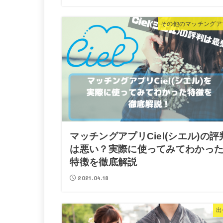
その他のマッチングア
マッチングアプリCiel(シエル)の評
は悪い？実際に使ってみてわかっ
特徴を徹底解説
2021.04.18
出