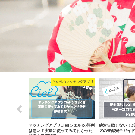
恋愛攻略
その他のマッチングアプリ
で告白するタ
マッチングアプリCiel(シエル)の評判
絶対失敗しない！3
フとは！？
は悪い？実際に使ってみてわかった
ズの登録完全ガイ