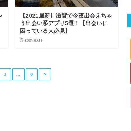
ゃ
【2021最新】滋賀で今夜出会えちゃ
う出会い系アプリ5選！【出会いに
困っている人必見】
2021.03.16
3
…
8
>