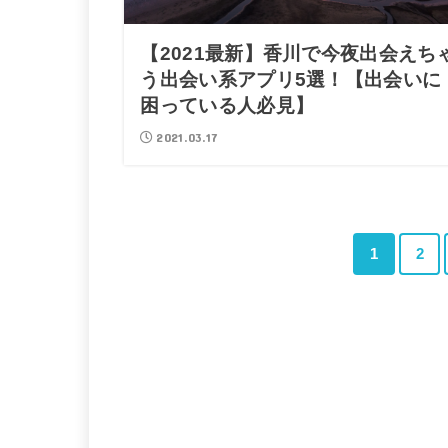
【2021最新】香川で今夜出会えち
う出会い系アプリ5選！【出会いに
困っている人必見】
2021.03.17
1
2