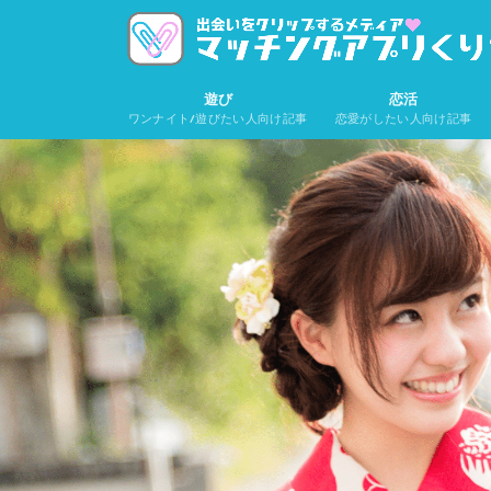
遊び
恋活
ワンナイト/遊びたい人向け記事
恋愛がしたい人向け記事
Tinder
ハッピーメール
【地域別】出会い系攻略
ペアーズ
タップル
Omiai
その他のマッチングアプ
恋愛攻略
【地域別】マッチングア