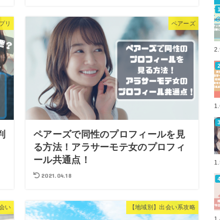
プリ
ペアーズ
2
1
判
ペアーズで同性のプロフィールを見
た
る方法！アラサーモテ女のプロフィ
ール共通点！
1
2021.04.18
会い
【地域別】出会い系攻略
1