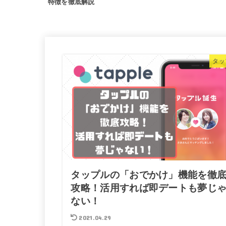
特徴を徹底解説
タッ
タップルの「おでかけ」機能を徹
攻略！活用すれば即デートも夢じ
ない！
2021.04.29