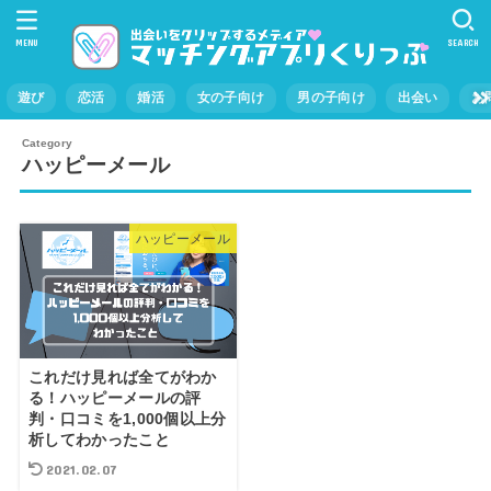
MENU
SEARCH
遊び
恋活
婚活
女の子向け
男の子向け
出会い
お
ハッピーメール
ハッピーメール
これだけ見れば全てがわか
る！ハッピーメールの評
判・口コミを1,000個以上分
析してわかったこと
2021.02.07